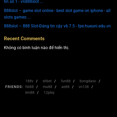
tín số 1 - vn888slot ...
888slot – game slot online - best slot game on iphone - all
slots games ...
888slot – 888 Slot-Đáng tin cậy v6.7.5 - fpe.hueuni.edu.vn
Recent Comments
Không có bình luận nào để hiển thị.
188v
shbet
fun88
bongdaso
FRIENDS:
hb88
mu88
ae88
vn138
km88
12play