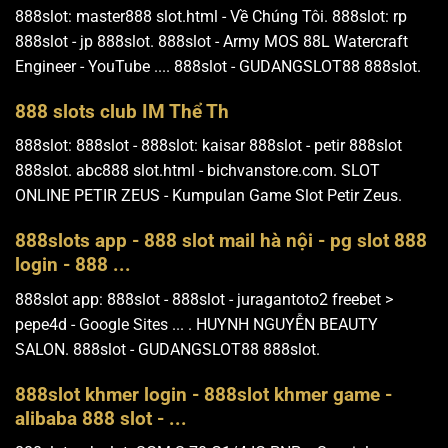
888slot: master888 slot.html - Về Chúng Tôi. 888slot: rp
888slot - jp 888slot. 888slot - Army MOS 88L Watercraft
Engineer - YouTube .... 888slot - GUDANGSLOT88 888slot.
888 slots club IM Thể Th
888slot: 888slot - 888slot: kaisar 888slot - petir 888slot
888slot. abc888 slot.html - bichvanstore.com. SLOT
ONLINE PETIR ZEUS - Kumpulan Game Slot Petir Zeus.
888slots app - 888 slot mail hà nội - pg slot 888
login - 888 ...
888slot app: 888slot - 888slot - juragantoto2 freebet >
pepe4d - Google Sites ... . HUYNH NGUYỄN BEAUTY
SALON. 888slot - GUDANGSLOT88 888slot.
888slot khmer login - 888slot khmer game -
alibaba 888 slot - ...