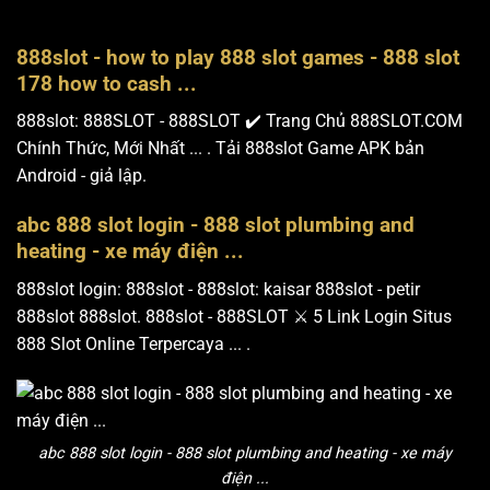
888slot - how to play 888 slot games - 888 slot
178 how to cash ...
888slot: 888SLOT - 888SLOT ✔️ Trang Chủ 888SLOT.COM
Chính Thức, Mới Nhất ... . Tải 888slot Game APK bản
Android - giả lập.
abc 888 slot login - 888 slot plumbing and
heating - xe máy điện ...
888slot login: 888slot - 888slot: kaisar 888slot - petir
888slot 888slot. 888slot - 888SLOT ⚔ 5 Link Login Situs
888 Slot Online Terpercaya ... .
abc 888 slot login - 888 slot plumbing and heating - xe máy
điện ...