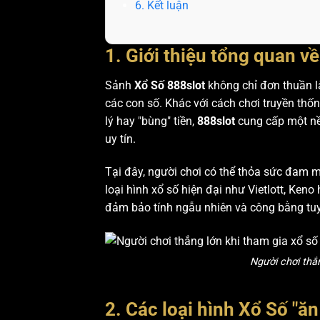
6. Kết luận
1. Giới thiệu tổng quan v
Sảnh
Xổ Số 888slot
không chỉ đơn thuần là 
các con số. Khác với cách chơi truyền thốn
lý hay "bùng" tiền,
888slot
cung cấp một nề
uy tín.
Tại đây, người chơi có thể thỏa sức đam mê
loại hình xổ số hiện đại như Vietlott, Ken
đảm bảo tính ngẫu nhiên và công bằng tuy
Người chơi thắn
2. Các loại hình Xổ Số "