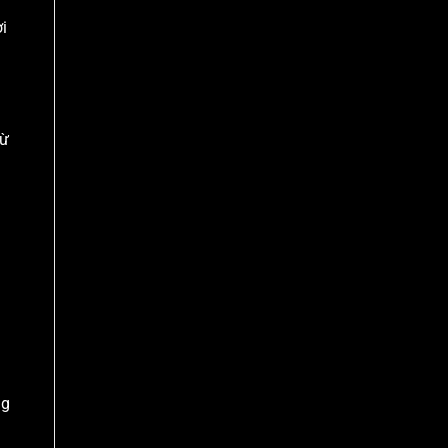
i
từ
ng