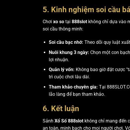
5. Kinh nghiệm soi cầu b
Chơi
xo so
tại
888slot
không chỉ dựa vào m
soi cầu thông minh:
Soi cầu bạc nhớ:
Theo dõi quy luật xuất
Nuôi khung 3 ngày:
Chọn một con bạch th
lợi nhuận.
Quản lý vốn:
Không bao giờ đặt cược "tấ
trì cuộc chơi lâu dài.
Tham khảo chuyên gia:
Tại 888SLOT.CO
lão làng để bạn tham khảo.
6. Kết luận
Sảnh
Xổ Số 888slot
không chỉ mang đến cơ
an toàn, minh bạch cho mọi người chơi. Vớ