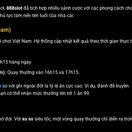
ơi,
888slot
đã tích hợp nhiều sảnh cược với các phong cách chơ
ủ lực làm nên tên tuổi của nhà cái:
 Nam)
 chơi Việt Nam. Hệ thống cập nhật kết quả theo thời gian thực 
h15 hàng ngày.
m):
Quay thưởng vào 16h15 và 17h15.
t
so với ghi ngoài đời là tỷ lệ ăn cực cao. Ví dụ, đánh đề truyền
bạn có thể nhận mức thưởng lên tới 1 ăn 99.
ờ đợi. Với
xo so
siêu tốc, một vòng quay thưởng chỉ diễn ra tro