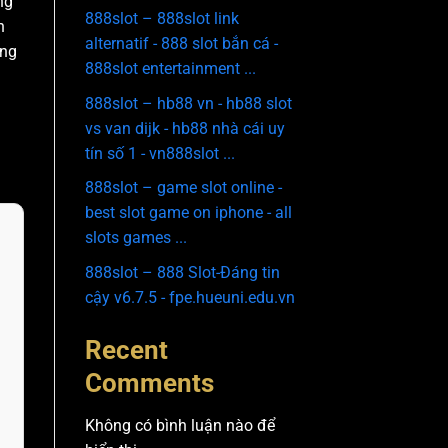
ng
888slot – 888slot link
n
alternatif - 888 slot bắn cá -
ẳng
888slot entertainment ...
888slot – hb88 vn - hb88 slot
vs van dijk - hb88 nhà cái uy
tín số 1 - vn888slot ...
888slot – game slot online -
best slot game on iphone - all
slots games ...
888slot – 888 Slot-Đáng tin
cậy v6.7.5 - fpe.hueuni.edu.vn
Recent
Comments
Không có bình luận nào để