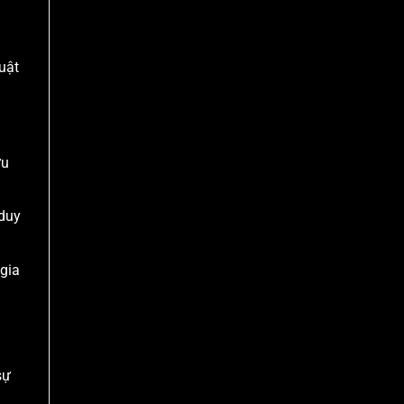
uật
ưu
 duy
gia
sự