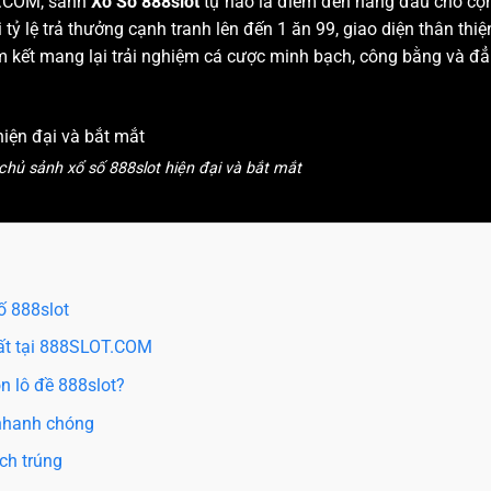
OT.COM, sảnh
Xổ Số 888slot
tự hào là điểm đến hàng đầu cho cộ
lệ trả thưởng cạnh tranh lên đến 1 ăn 99, giao diện thân thiệ
 kết mang lại trải nghiệm cá cược minh bạch, công bằng và đ
 chủ sảnh xổ số 888slot hiện đại và bắt mắt
ố 888slot
hất tại 888SLOT.COM
n lô đề 888slot?
nhanh chóng
ch trúng