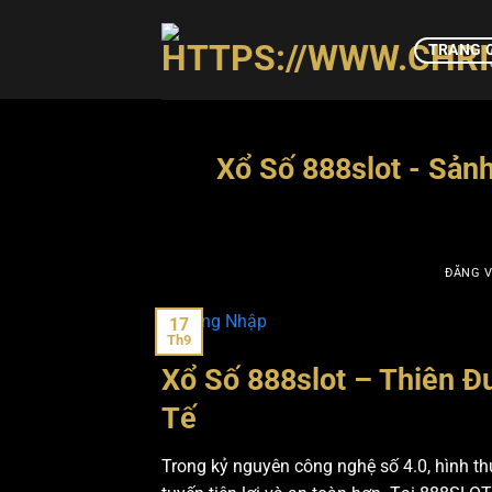
Bỏ
qua
TRANG 
nội
dung
Xổ Số 888slot - Sảnh
ĐĂNG 
17
Th9
Xổ Số 888slot – Thiên 
Tế
Trong kỷ nguyên công nghệ số 4.0, hình t