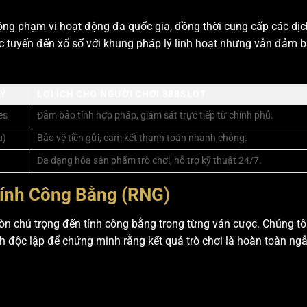
ng phạm vi hoạt động đa quốc gia, đồng thời cung cấp các dịc
ực tuyến đến xổ số với khung pháp lý linh hoạt nhưng vẫn đảm 
LÝ
LỢI ÍCH CHO NGƯỜI CHƠI 888SLOT
es
Đảm bảo tính hợp pháp, giám sát trực tiếp từ chính phủ.
u)
Bảo vệ tiền gửi, cam kết thanh toán nhanh chóng.
Đa dạng hóa sản phẩm trò chơi, hỗ trợ kỹ thuật 24/7.
ính Công Bằng (RNG)
òn chú trọng đến tính công bằng trong từng ván cược. Chúng tô
h độc lập để chứng minh rằng kết quả trò chơi là hoàn toàn ng