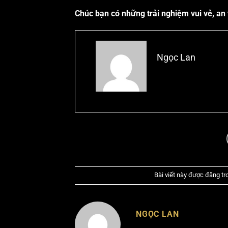
Chúc bạn có những trải nghiệm vui vẻ, an
Ngọc Lan
Bài viết này được đăng t
NGỌC LAN