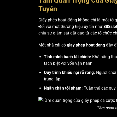
Tầm Quan Trọng Của Giấy
Tuyến
Giấy phép hoạt động không chỉ là một tờ g
Đối với một thương hiệu uy tín như
888slo
chịu sự giám sát gắt gao từ các tổ chức ch
Một nhà cái có
giay phep hoat dong
đầy đ
Tính minh bạch tài chính:
Khả năng than
tách biệt với vốn vận hành.
Quy trình khiếu nại rõ ràng:
Người chơi 
trung lập.
Ngăn chặn tội phạm:
Tuân thủ các quy 
Tầm quan tr