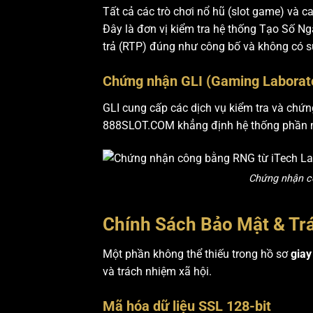
Tất cả các trò chơi nổ hũ (slot game) và c
Đây là đơn vị kiểm tra hệ thống Tạo Số N
trả (RTP) đúng như công bố và không có sự
Chứng nhận GLI (Gaming Laborator
GLI cung cấp các dịch vụ kiểm tra và chứn
888SLOT.COM khẳng định hệ thống phần mề
Chứng nhận c
Chính Sách Bảo Mật & Tr
Một phần không thể thiếu trong hồ sơ
giay
và trách nhiệm xã hội.
Mã hóa dữ liệu SSL 128-bit