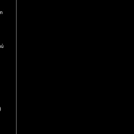
àn
hủ
)