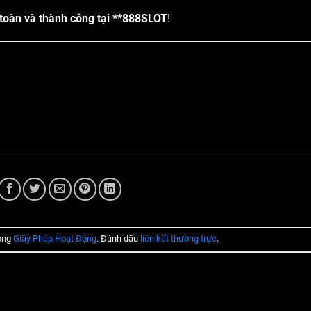
 toàn và thành công tại **888SLOT
!
rong
Giấy Phép Hoạt Động
. Đánh dấu
liên kết thường trực
.