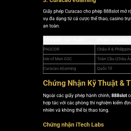
3. Curacao eGaming
Giấy phép Curacao cho phép 888slot mở rộ
vụ đa dạng từ cá cược thể thao, casino tr
an toàn.
TỔ CHỨC CẤP PHÉP
PHẠM VI QUẢN 
PAGCOR
Châu Á & Philippin
Isle of Man GSC
Toàn Cầu (Châu Â
Curacao eGaming
Quốc Tế
Chứng Nhận Kỹ Thuật & T
Ngoài các giấy phép hành chính,
888slot
c
hợp tác với các phòng thí nghiệm kiểm địn
nhiên và không thể bị thao túng.
Chứng nhận iTech Labs