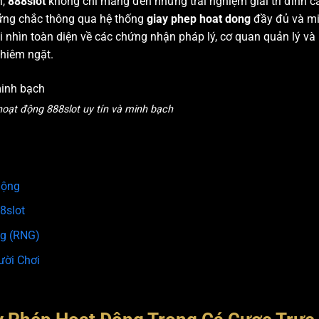
M,
888slot
không chỉ mang đến những trải nghiệm giải trí đỉnh c
ững chắc thông qua hệ thống
giay phep hoat dong
đầy đủ và m
 nhìn toàn diện về các chứng nhận pháp lý, cơ quan quản lý và
hiêm ngặt.
hoạt động 888slot uy tín và minh bạch
Động
8slot
g (RNG)
ười Chơi