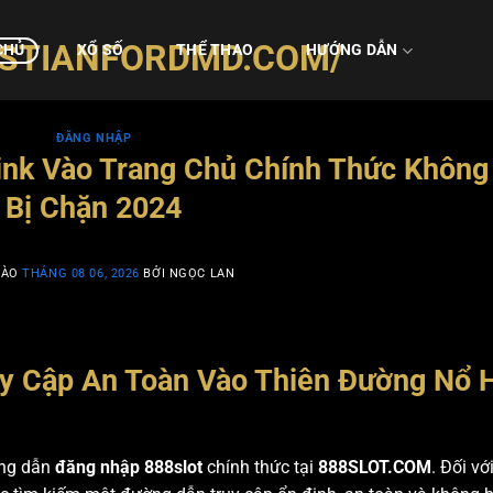
CHỦ
XỔ SỐ
THỂ THAO
HƯỚNG DẪN
ĐĂNG NHẬP
Link Vào Trang Chủ Chính Thức Không
Bị Chặn 2024
VÀO
THÁNG 08 06, 2026
BỞI
NGỌC LAN
uy Cập An Toàn Vào Thiên Đường Nổ 
ớng dẫn
đăng nhập 888slot
chính thức tại
888SLOT.COM
. Đối vớ