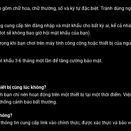
gồm chữ hoa, chữ thường, số và ký tự đặc biệt. Tránh dùng n
g cung cấp tên đăng nhập và mật khẩu cho bất kỳ ai, kể cả nh
lot sẽ không bao giờ hỏi mật khẩu của bạn).
rọng khi bạn chơi trên máy tính công cộng hoặc thiết bị của ngư
t khẩu 3-6 tháng một lần để tăng cường bảo mật.
hiết bị cùng lúc không?
bạn chỉ nên hoạt động trên một thiết bị tại một thời điểm. Việ
 thống cảnh báo bất thường.
không?
hông tin cung cấp link vào chính thức, được xác thực và bảo v