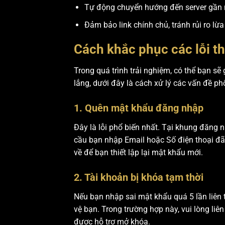
Tự động chuyển hướng đến server gần n
Đảm bảo link chính chủ, tránh rủi ro lừa
Cách khắc phục các lỗi t
Trong quá trình trải nghiệm, có thể bạn sẽ
lắng, dưới đây là cách xử lý các vấn đề ph
1. Quên mật khẩu đăng nhập
Đây là lỗi phổ biến nhất. Tại khung đăng
cầu bạn nhập Email hoặc Số điện thoại đã
về để bạn thiết lập lại mật khẩu mới.
2. Tài khoản bị khóa tạm thời
Nếu bạn nhập sai mật khẩu quá 5 lần liên 
vệ bạn. Trong trường hợp này, vui lòng liê
được hỗ trợ mở khóa.