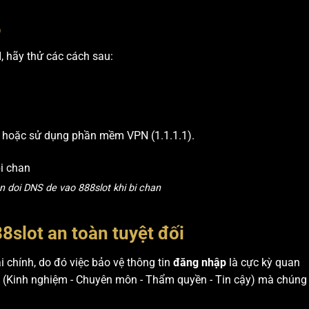
b
M
, hãy thử các cách sau:
4) hoặc sử dụng phần mềm VPN (1.1.1.1).
 doi DNS de vao 888slot khi bi chan
8slot an toàn tuyệt đối
i chính, do đó việc bảo vệ thông tin
đăng nhập
là cực kỳ quan
T (Kinh nghiệm - Chuyên môn - Thẩm quyền - Tin cậy) mà chúng 