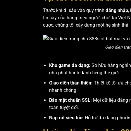
Trước khi đi sâu vào quy trình
đăng nhập
,
tin cậy của hàng triệu người chơi tại Việ
cược, chúng tôi xây dựng một hệ sinh thái g
Giao dien tra
Kho game đa dạng:
Sở hữu hàng nghìn 
nhà phát hành danh tiếng thế giới.
Giao diện thân thiện:
Thiết kế tối ưu ch
nhanh chóng.
Bảo mật chuẩn SSL:
Mọi dữ liệu đăng 
toàn tuyệt đối.
Nạp rút siêu tốc:
Hỗ trợ đa dạng phương 