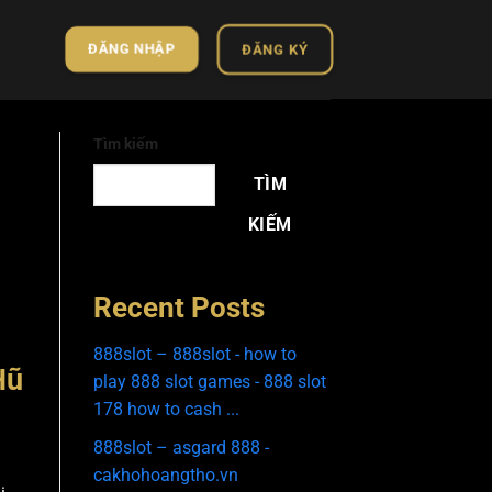
ĐĂNG NHẬP
ĐĂNG KÝ
Tìm kiếm
TÌM
KIẾM
Recent Posts
888slot – 888slot - how to
Hũ
play 888 slot games - 888 slot
178 how to cash ...
888slot – asgard 888 -
i
cakhohoangtho.vn