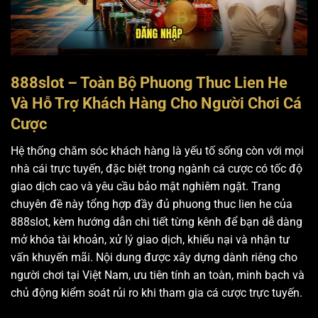
888slot – Toàn Bộ Phuong Thuc Lien He
Và Hỗ Trợ Khách Hàng Cho Người Chơi Cá
Cược
Hệ thống chăm sóc khách hàng là yếu tố sống còn với mọi
nhà cái trực tuyến, đặc biệt trong ngành cá cược có tốc độ
giao dịch cao và yêu cầu bảo mật nghiêm ngặt. Trang
chuyên đề này tổng hợp đầy đủ phuong thuc lien he của
888slot, kèm hướng dẫn chi tiết từng kênh để bạn dễ dàng
mở khóa tài khoản, xử lý giao dịch, khiếu nại và nhận tư
vấn khuyến mãi. Nội dung được xây dựng dành riêng cho
người chơi tại Việt Nam, ưu tiên tính an toàn, minh bạch và
chủ động kiểm soát rủi ro khi tham gia cá cược trực tuyến.