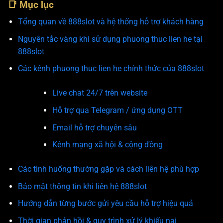
📑 Mục lục
Tổng quan về 888slot và hệ thống hỗ trợ khách hàng
Nguyên tắc vàng khi sử dụng phuong thuc lien he tại
888slot
Các kênh phuong thuc lien he chính thức của 888slot
Live chat 24/7 trên website
Hỗ trợ qua Telegram / ứng dụng OTT
Email hỗ trợ chuyên sâu
Kênh mạng xã hội & cộng đồng
Các tình huống thường gặp và cách liên hệ phù hợp
Bảo mật thông tin khi liên hệ 888slot
Hướng dẫn từng bước gửi yêu cầu hỗ trợ hiệu quả
Thời gian phản hồi & quy trình xử lý khiếu nại