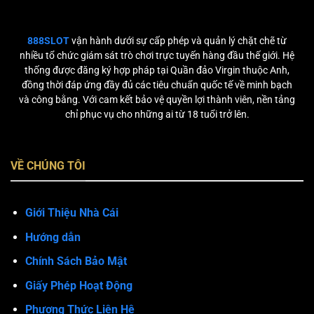
888SLOT
vận hành dưới sự cấp phép và quản lý chặt chẽ từ
nhiều tổ chức giám sát trò chơi trực tuyến hàng đầu thế giới. Hệ
thống được đăng ký hợp pháp tại Quần đảo Virgin thuộc Anh,
đồng thời đáp ứng đầy đủ các tiêu chuẩn quốc tế về minh bạch
và công bằng. Với cam kết bảo vệ quyền lợi thành viên, nền tảng
chỉ phục vụ cho những ai từ 18 tuổi trở lên.
VỀ CHÚNG TÔI
Giới Thiệu Nhà Cái
Hướng dẫn
Chính Sách Bảo Mật
Giấy Phép Hoạt Động
Phương Thức Liên Hệ