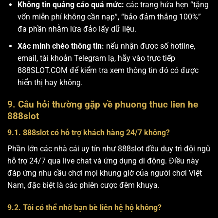
Không tin quảng cáo quá mức:
các trang hứa hẹn “tặng
vốn miễn phí không cần nạp”, “bảo đảm thắng 100%”
đa phần nhằm lừa đảo lấy dữ liệu.
Xác minh chéo thông tin:
nếu nhận được số hotline,
email, tài khoản Telegram lạ, hãy vào trực tiếp
888SLOT.COM để kiểm tra xem thông tin đó có được
hiển thị hay không.
9. Câu hỏi thường gặp về phuong thuc lien he
888slot
9.1. 888slot có hỗ trợ khách hàng 24/7 không?
Phần lớn các nhà cái uy tín như 888slot đều duy trì đội ngũ
hỗ trợ 24/7 qua live chat và ứng dụng di động. Điều này
đáp ứng nhu cầu chơi mọi khung giờ của người chơi Việt
Nam, đặc biệt là các phiên cược đêm khuya.
9.2. Tôi có thể nhờ bạn bè liên hệ hộ không?