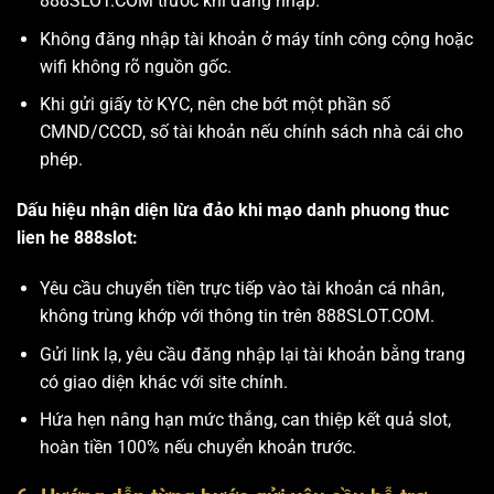
888SLOT.COM trước khi đăng nhập.
Không đăng nhập tài khoản ở máy tính công cộng hoặc
wifi không rõ nguồn gốc.
Khi gửi giấy tờ KYC, nên che bớt một phần số
CMND/CCCD, số tài khoản nếu chính sách nhà cái cho
phép.
Dấu hiệu nhận diện lừa đảo khi mạo danh phuong thuc
lien he 888slot:
Yêu cầu chuyển tiền trực tiếp vào tài khoản cá nhân,
không trùng khớp với thông tin trên 888SLOT.COM.
Gửi link lạ, yêu cầu đăng nhập lại tài khoản bằng trang
có giao diện khác với site chính.
Hứa hẹn nâng hạn mức thắng, can thiệp kết quả slot,
hoàn tiền 100% nếu chuyển khoản trước.