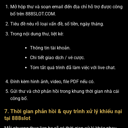
Mở hộp thư và soạn email đến địa chỉ hỗ trợ được công
bố trên 888SLOT.COM.
Tiêu đề nêu rõ loại vấn đề, số tiền, ngày tháng.
Trong nội dung thư, liệt kê:
Thông tin tài khoản.
Chi tiết giao dịch / vé cược.
Tóm tắt quá trình đã làm việc với live chat.
Đính kèm hình ảnh, video, file PDF nếu có.
Gửi thư và chờ phản hồi trong khung thời gian nhà cái
công bố.
7. Thời gian phản hồi & quy trình xử lý khiếu nại
tại 888slot