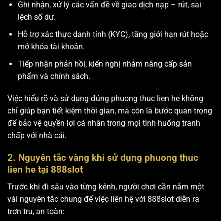
Ghi nhận, xử lý các vấn đề về giao dịch nạp – rút, sai
lệch số dư.
Hỗ trợ xác thực danh tính (KYC), tăng giới hạn rút hoặc
mở khóa tài khoản.
Tiếp nhận phản hồi, kiến nghị nhằm nâng cấp sản
phẩm và chính sách.
Việc hiểu rõ và sử dụng đúng phuong thuc lien he không
chỉ giúp bạn tiết kiệm thời gian, mà còn là bước quan trọng
để bảo vệ quyền lợi cá nhân trong mọi tình huống tranh
chấp với nhà cái.
2. Nguyên tắc vàng khi sử dụng phuong thuc
lien he tại 888slot
Trước khi đi sâu vào từng kênh, người chơi cần nắm một
vài nguyên tắc chung để việc liên hệ với 888slot diễn ra
trơn tru, an toàn: