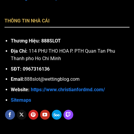
THÔNG TIN NHÀ CÁI
Thương Hiệu: 888SLOT
Địa Chỉ:
114 PHU THO HOA P. PTH Quan Tan Phu
Thanh pho Ho Chi Minh
SĐT:
0967316136
Email:
888slot@wettingblog.com
Website:
https://www.christianfordmd.com/
Sitemaps