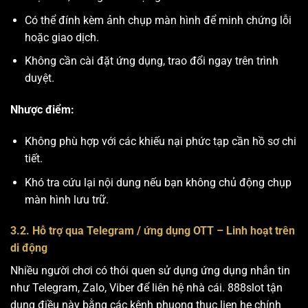
Có thể đính kèm ảnh chụp màn hình để minh chứng lỗi
hoặc giao dịch.
Không cần cài đặt ứng dụng, trao đổi ngay trên trình
duyệt.
Nhược điểm:
Không phù hợp với các khiếu nại phức tạp cần hồ sơ chi
tiết.
Khó tra cứu lại nội dung nếu bạn không chủ động chụp
màn hình lưu trữ.
3.2. Hỗ trợ qua Telegram / ứng dụng OTT – Linh hoạt trên
di động
Nhiều người chơi có thói quen sử dụng ứng dụng nhắn tin
như Telegram, Zalo, Viber để liên hệ nhà cái. 888slot tận
dụng điều này bằng các kênh phuong thuc lien he chính