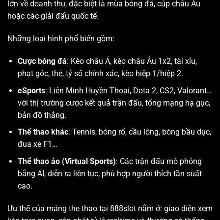
lớn về doanh thu, đặc biệt là mùa bóng đá, cúp châu Âu
hoặc các giải đấu quốc tế.
Những loại hình phổ biến gồm:
Cược bóng đá
: Kèo châu Á, kèo châu Âu 1x2, tài xỉu,
phạt góc, thẻ, tỷ số chính xác, kèo hiệp 1/hiệp 2.
eSports
: Liên Minh Huyền Thoại, Dota 2, CS2, Valorant…
với thị trường cược kết quả trận đấu, tổng mạng hạ gục,
bản đồ thắng.
Thể thao khác
: Tennis, bóng rổ, cầu lông, bóng bầu dục,
đua xe F1…
Thể thao ảo (Virtual Sports)
: Các trận đấu mô phỏng
bằng AI, diễn ra liên tục, phù hợp người thích tần suất
cao.
Ưu thế của mảng the thao tại 888slot nằm ở: giao diện xem