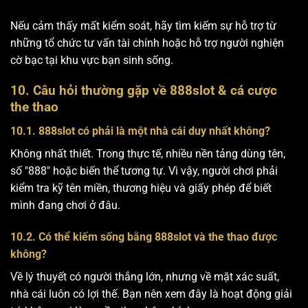
Nếu cảm thấy mất kiểm soát, hãy tìm kiếm sự hỗ trợ từ
những tổ chức tư vấn tài chính hoặc hỗ trợ người nghiện
cờ bạc tại khu vực bạn sinh sống.
10. Câu hỏi thường gặp về 888slot & cá cược
the thao
10.1. 888slot có phải là một nhà cái duy nhất không?
Không nhất thiết. Trong thực tế, nhiều nền tảng dùng tên,
số "888" hoặc biến thể tương tự. Vì vậy, người chơi phải
kiểm tra kỹ tên miền, thương hiệu và giấy phép để biết
mình đang chơi ở đâu.
10.2. Có thể kiếm sống bằng 888slot và the thao được
không?
Về lý thuyết có người thắng lớn, nhưng về mặt xác suất,
nhà cái luôn có lợi thế. Bạn nên xem đây là hoạt động giải