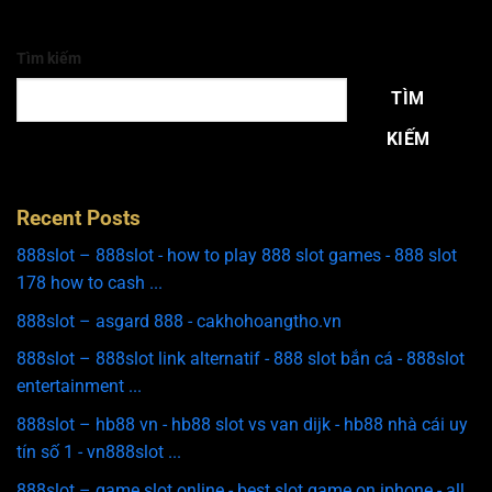
Tìm kiếm
TÌM
KIẾM
Recent Posts
888slot – 888slot - how to play 888 slot games - 888 slot
178 how to cash ...
888slot – asgard 888 - cakhohoangtho.vn
888slot – 888slot link alternatif - 888 slot bắn cá - 888slot
entertainment ...
888slot – hb88 vn - hb88 slot vs van dijk - hb88 nhà cái uy
tín số 1 - vn888slot ...
888slot – game slot online - best slot game on iphone - all