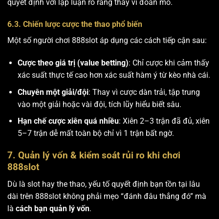
quyết định với lập luận rõ ràng thay vì đoán mò.
6.3. Chiến lược cược the thao phổ biến
Một số người chơi 888slot áp dụng các cách tiếp cận sau:
Cược theo giá trị (value betting)
: Chỉ cược khi cảm thấy
xác suất thực tế cao hơn xác suất hàm ý từ kèo nhà cái.
Chuyên một giải/đội
: Thay vì cược dàn trải, tập trung
vào một giải hoặc vài đội, tích lũy hiểu biết sâu.
Hạn chế cược xiên quá nhiều
: Xiên 2–3 trận đã đủ, xiên
5–7 trận dễ mất toàn bộ chỉ vì 1 trận bất ngờ.
7. Quản lý vốn & kiểm soát rủi ro khi chơi
888slot
Dù là slot hay the thao, yếu tố quyết định bạn tồn tại lâu
dài trên 888slot không phải mẹo “đánh đâu thắng đó” mà
là
cách bạn quản lý vốn
.