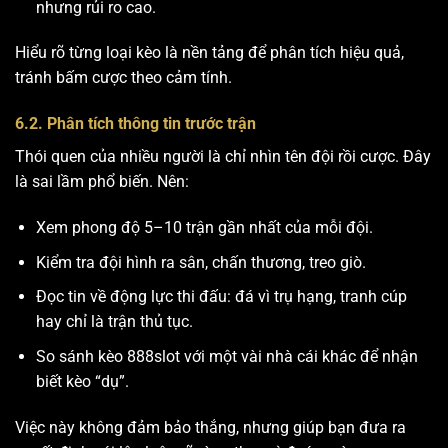
nhưng rủi ro cao.
Hiểu rõ từng loại kèo là nền tảng để phân tích hiệu quả,
tránh bấm cược theo cảm tính.
6.2. Phân tích thông tin trước trận
Thói quen của nhiều người là chỉ nhìn tên đội rồi cược. Đây
là sai lầm phổ biến. Nên:
Xem phong độ 5–10 trận gần nhất của mỗi đội.
Kiểm tra đội hình ra sân, chấn thương, treo giò.
Đọc tin về động lực thi đấu: đá vì trụ hạng, tranh cúp
hay chỉ là trận thủ tục.
So sánh kèo 888slot với một vài nhà cái khác để nhận
biết kèo “dụ”.
Việc này không đảm bảo thắng, nhưng giúp bạn đưa ra