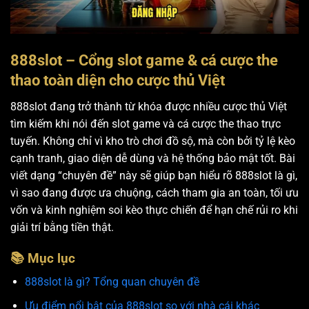
888slot – Cổng slot game & cá cược the
thao toàn diện cho cược thủ Việt
888slot đang trở thành từ khóa được nhiều cược thủ Việt
tìm kiếm khi nói đến slot game và cá cược the thao trực
tuyến. Không chỉ vì kho trò chơi đồ sộ, mà còn bởi tỷ lệ kèo
cạnh tranh, giao diện dễ dùng và hệ thống bảo mật tốt. Bài
viết dạng “chuyên đề” này sẽ giúp bạn hiểu rõ 888slot là gì,
vì sao đang được ưa chuộng, cách tham gia an toàn, tối ưu
vốn và kinh nghiệm soi kèo thực chiến để hạn chế rủi ro khi
giải trí bằng tiền thật.
📚 Mục lục
888slot là gì? Tổng quan chuyên đề
Ưu điểm nổi bật của 888slot so với nhà cái khác