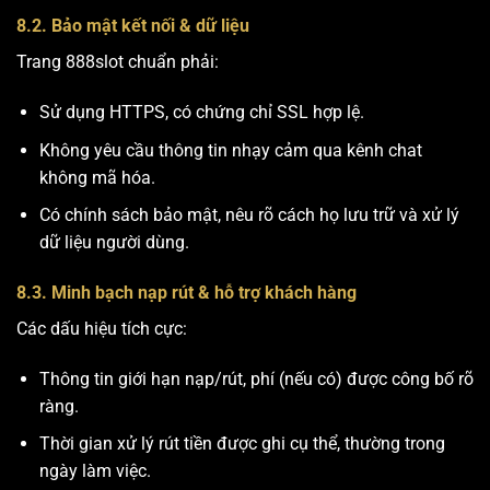
8.2. Bảo mật kết nối & dữ liệu
Trang 888slot chuẩn phải:
Sử dụng HTTPS, có chứng chỉ SSL hợp lệ.
Không yêu cầu thông tin nhạy cảm qua kênh chat
không mã hóa.
Có chính sách bảo mật, nêu rõ cách họ lưu trữ và xử lý
dữ liệu người dùng.
8.3. Minh bạch nạp rút & hỗ trợ khách hàng
Các dấu hiệu tích cực:
Thông tin giới hạn nạp/rút, phí (nếu có) được công bố rõ
ràng.
Thời gian xử lý rút tiền được ghi cụ thể, thường trong
ngày làm việc.