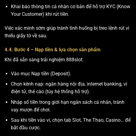
Khai báo thông tin cá nhân cơ bản để hỗ trợ KYC (Know
Your Customer) khi rút tiền.
Việc xác minh sớm giúp tránh tình huống bị treo lệnh rút vì
thiếu giấy tờ về sau.
4.4. Bước 4 – Nạp tiền & lựa chọn sản phẩm
Khi đã sẵn sàng trải nghiệm 888slot:
Vào mục Nạp tiền (Deposit).
Chọn kênh nạp: ngân hàng nội địa, internet banking, ví
điện tử, thẻ cào (tùy hệ thống hỗ trợ).
Nhập số tiền trong giới hạn ngân sách cá nhân, tránh
vay mượn để chơi.
Sau khi tiền vào ví, chọn tab Slot, The Thao, Casino… để
bắt đầu cược.