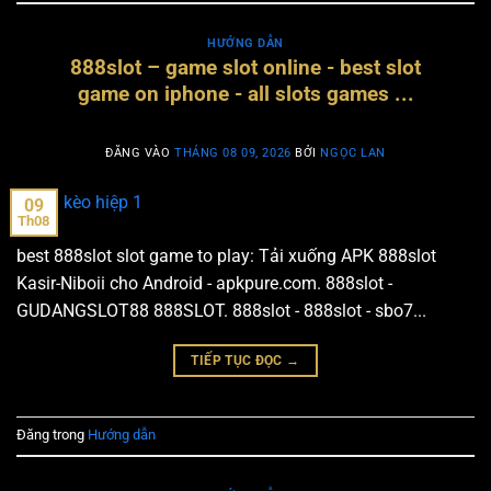
HƯỚNG DẪN
888slot – game slot online - best slot
game on iphone - all slots games ...
ĐĂNG VÀO
THÁNG 08 09, 2026
BỞI
NGỌC LAN
09
Th08
best 888slot slot game to play: Tải xuống APK 888slot
Kasir-Niboii cho Android - apkpure.com. 888slot -
GUDANGSLOT88 888SLOT. 888slot - 888slot - sbo7...
TIẾP TỤC ĐỌC
→
Đăng trong
Hướng dẫn