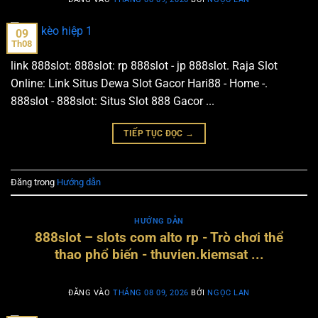
09
Th08
link 888slot: 888slot: rp 888slot - jp 888slot. Raja Slot
Online: Link Situs Dewa Slot Gacor Hari88 - Home -.
888slot - 888slot: Situs Slot 888 Gacor ...
TIẾP TỤC ĐỌC
→
Đăng trong
Hướng dẫn
HƯỚNG DẪN
888slot – slots com alto rp - Trò chơi thể
thao phổ biến - thuvien.kiemsat ...
ĐĂNG VÀO
THÁNG 08 09, 2026
BỞI
NGỌC LAN