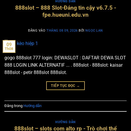
HƯỚNG DẪN
888slot – 888 Slot-Đáng tin cậy v6.7.5 -
fpe.hueuni.edu.vn
ĐĂNG VÀO
THÁNG 08 09, 2026
BỞI
NGỌC LAN
09
Th08
gogo 888slot 777 login: DEWASLOT : DAFTAR DEWA SLOT
888 LOGIN LINK ALTERNATIF ... . 888slot - 888slot: kaisar
888slot - petir 888slot 888slot.
TIẾP TỤC ĐỌC
→
Đăng trong
Hướng dẫn
HƯỚNG DẪN
888slot – slots com alto rp - Trò chơi thể