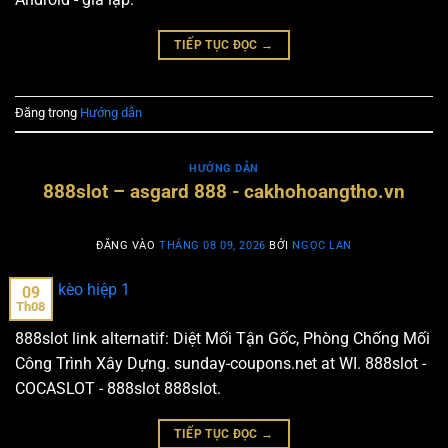
TIẾP TỤC ĐỌC
→
Đăng trong
Hướng dẫn
HƯỚNG DẪN
888slot – asgard 888 - cakhohoangtho.vn
ĐĂNG VÀO
THÁNG 08 09, 2026
BỞI
NGỌC LAN
09
Th08
888slot link alternatif: Diệt Mối Tận Gốc, Phòng Chống Mối
Công Trình Xây Dựng. sunday-coupons.net at WI. 888slot -
COCASLOT - 888slot 888slot.
TIẾP TỤC ĐỌC
→