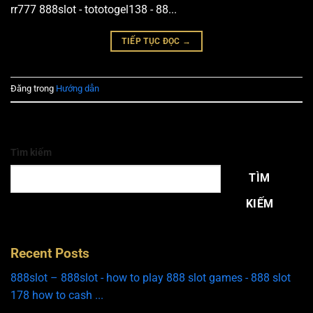
rr777 888slot - tototogel138 - 88...
TIẾP TỤC ĐỌC
→
Đăng trong
Hướng dẫn
Tìm kiếm
TÌM
KIẾM
Recent Posts
888slot – 888slot - how to play 888 slot games - 888 slot
178 how to cash ...