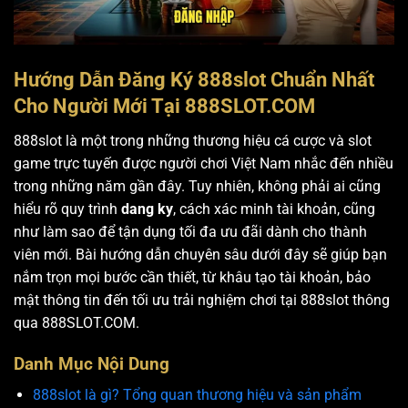
Hướng Dẫn Đăng Ký 888slot Chuẩn Nhất
Cho Người Mới Tại 888SLOT.COM
888slot là một trong những thương hiệu cá cược và slot
game trực tuyến được người chơi Việt Nam nhắc đến nhiều
trong những năm gần đây. Tuy nhiên, không phải ai cũng
hiểu rõ quy trình
dang ky
, cách xác minh tài khoản, cũng
như làm sao để tận dụng tối đa ưu đãi dành cho thành
viên mới. Bài hướng dẫn chuyên sâu dưới đây sẽ giúp bạn
nắm trọn mọi bước cần thiết, từ khâu tạo tài khoản, bảo
mật thông tin đến tối ưu trải nghiệm chơi tại 888slot thông
qua 888SLOT.COM.
Danh Mục Nội Dung
888slot là gì? Tổng quan thương hiệu và sản phẩm