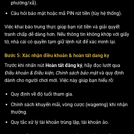
phường/xã).
Câu hỏi bảo mật hoặc mã PIN rút tiền (tùy hệ thống).
Việc khai báo trung thực giúp bạn rút tiền và giải quyết
tranh chấp dễ dàng hơn. Nếu thông tin không khớp với giấy
tờ, nhà cái có quyền tạm giữ lệnh rút để xác minh lại.
Bước 5: Xác nhận điều khoản & hoàn tất dang ky
Trước khi nhấn nút
Hoàn tất đăng ký
, hãy đọc lướt qua
Điều khoản & Điều kiện
,
Chính sách bảo mật
và quy định
dành cho người chơi mới. Việc này giúp bạn hiểu rõ:
Quy định về độ tuổi tham gia.
Chính sách khuyến mãi, vòng cược (wagering) khi nhận
thưởng.
Quy tắc xử lý tài khoản trùng lặp, tài khoản ảo.