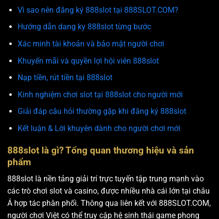
Vì sao nên đăng ký 888slot tại 888SLOT.COM?
Hướng dẫn dang ky 888slot từng bước
Xác minh tài khoản và bảo mật người chơi
Khuyến mãi và quyền lợi hội viên 888slot
Nạp tiền, rút tiền tại 888slot
Kinh nghiệm chơi slot tại 888slot cho người mới
Giải đáp câu hỏi thường gặp khi đăng ký 888slot
Kết luận & Lời khuyên dành cho người chơi mới
888slot là gì? Tổng quan thương hiệu và sản
phẩm
888slot là nền tảng giải trí trực tuyến tập trung mạnh vào
các trò chơi slot và casino, được nhiều nhà cái lớn tại châu
Á hợp tác phân phối. Thông qua liên kết với 888SLOT.COM,
người chơi Việt có thể truy cập hệ sinh thái game phong