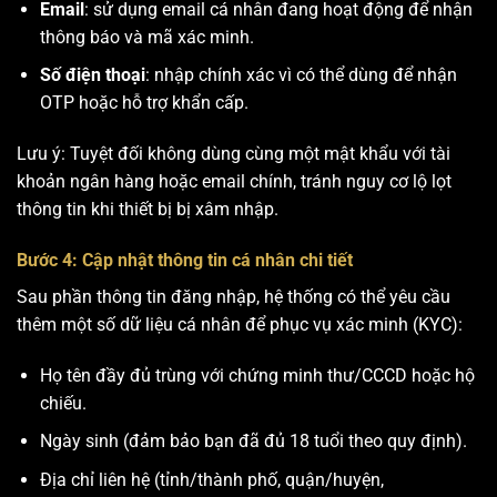
Email
: sử dụng email cá nhân đang hoạt động để nhận
thông báo và mã xác minh.
Số điện thoại
: nhập chính xác vì có thể dùng để nhận
OTP hoặc hỗ trợ khẩn cấp.
Lưu ý: Tuyệt đối không dùng cùng một mật khẩu với tài
khoản ngân hàng hoặc email chính, tránh nguy cơ lộ lọt
thông tin khi thiết bị bị xâm nhập.
Bước 4: Cập nhật thông tin cá nhân chi tiết
Sau phần thông tin đăng nhập, hệ thống có thể yêu cầu
thêm một số dữ liệu cá nhân để phục vụ xác minh (KYC):
Họ tên đầy đủ trùng với chứng minh thư/CCCD hoặc hộ
chiếu.
Ngày sinh (đảm bảo bạn đã đủ 18 tuổi theo quy định).
Địa chỉ liên hệ (tỉnh/thành phố, quận/huyện,