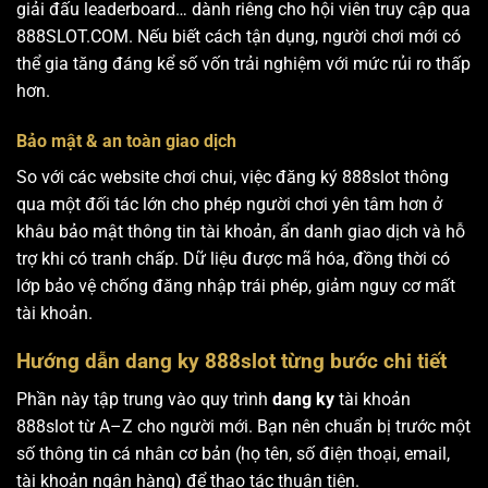
giải đấu leaderboard… dành riêng cho hội viên truy cập qua
888SLOT.COM. Nếu biết cách tận dụng, người chơi mới có
thể gia tăng đáng kể số vốn trải nghiệm với mức rủi ro thấp
hơn.
Bảo mật & an toàn giao dịch
So với các website chơi chui, việc đăng ký 888slot thông
qua một đối tác lớn cho phép người chơi yên tâm hơn ở
khâu bảo mật thông tin tài khoản, ẩn danh giao dịch và hỗ
trợ khi có tranh chấp. Dữ liệu được mã hóa, đồng thời có
lớp bảo vệ chống đăng nhập trái phép, giảm nguy cơ mất
tài khoản.
Hướng dẫn dang ky 888slot từng bước chi tiết
Phần này tập trung vào quy trình
dang ky
tài khoản
888slot từ A–Z cho người mới. Bạn nên chuẩn bị trước một
số thông tin cá nhân cơ bản (họ tên, số điện thoại, email,
tài khoản ngân hàng) để thao tác thuận tiện.