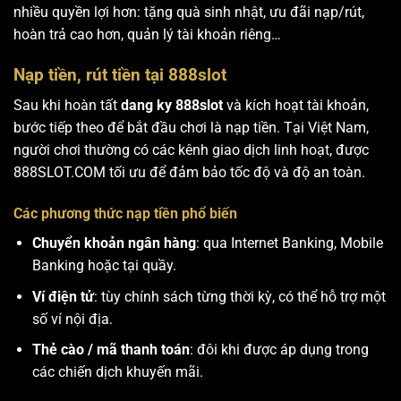
nhiều quyền lợi hơn: tặng quà sinh nhật, ưu đãi nạp/rút,
hoàn trả cao hơn, quản lý tài khoản riêng…
Nạp tiền, rút tiền tại 888slot
Sau khi hoàn tất
dang ky 888slot
và kích hoạt tài khoản,
bước tiếp theo để bắt đầu chơi là nạp tiền. Tại Việt Nam,
người chơi thường có các kênh giao dịch linh hoạt, được
888SLOT.COM tối ưu để đảm bảo tốc độ và độ an toàn.
Các phương thức nạp tiền phổ biến
Chuyển khoản ngân hàng
: qua Internet Banking, Mobile
Banking hoặc tại quầy.
Ví điện tử
: tùy chính sách từng thời kỳ, có thể hỗ trợ một
số ví nội địa.
Thẻ cào / mã thanh toán
: đôi khi được áp dụng trong
các chiến dịch khuyến mãi.