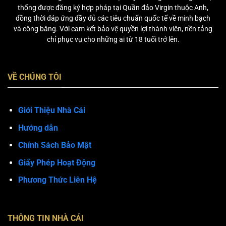
thống được đăng ký hợp pháp tại Quần đảo Virgin thuộc Anh,
đồng thời đáp ứng đầy đủ các tiêu chuẩn quốc tế về minh bạch
và công bằng. Với cam kết bảo vệ quyền lợi thành viên, nền tảng
chỉ phục vụ cho những ai từ 18 tuổi trở lên.
VỀ CHÚNG TÔI
Giới Thiệu Nhà Cái
Hướng dẫn
Chính Sách Bảo Mật
Giấy Phép Hoạt Động
Phương Thức Liên Hệ
THÔNG TIN NHÀ CÁI