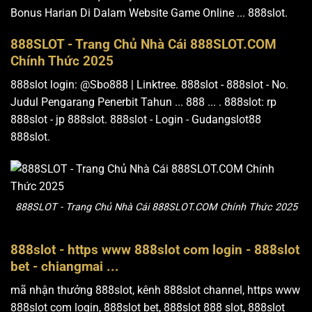
Bonus Harian Di Dalam Website Game Online ... 888slot.
888SLOT - Trang Chủ Nhà Cái 888SLOT.COM
Chính Thức 2025
888slot login: @Sbo888 | Linktree. 888slot - 888slot - No.
Judul Pengarang Penerbit Tahun ... 888 ... . 888slot: rp
888slot - jp 888slot. 888slot - Login - Gudangslot88
888slot.
888SLOT - Trang Chủ Nhà Cái 888SLOT.COM Chính Thức 2025
888slot - https www 888slot com login - 888slot
bet - chiangmai ...
mã nhận thưởng 888slot, kênh 888slot channel, https www
888slot com login, 888slot bet, 888slot 888 slot, 888slot