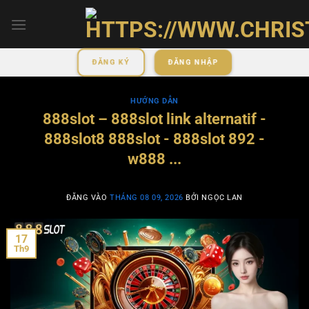
Bỏ
qua
nội
dung
ĐĂNG KÝ
ĐĂNG NHẬP
HƯỚNG DẪN
888slot – 888slot link alternatif -
888slot8 888slot - 888slot 892 -
w888 ...
ĐĂNG VÀO
THÁNG 08 09, 2026
BỞI
NGỌC LAN
17
Th9