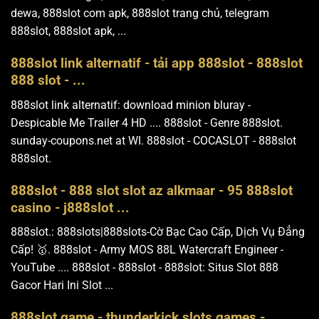
dewa, 888slot com apk, 888slot trang chủ, telegram
888slot, 888slot apk, ...
888slot link alternatif - tải app 888slot - 888slot
888 slot - ...
888slot link alternatif: download minion bluray -
Despicable Me Trailer 4 HD .... 888slot - Genre 888slot.
sunday-coupons.net at WI. 888slot - COCASLOT - 888slot
888slot.
888slot - 888 slot slot az alkmaar - 95 888slot
casino - j888slot ...
888slot.: 888slots|888slots-Cờ Bạc Cao Cấp, Dịch Vụ Đẳng
Cấp! 🥇. 888slot - Army MOS 88L Watercraft Engineer -
YouTube .... 888slot - 888slot - 888slot: Situs Slot 888
Gacor Hari Ini Slot ...
888slot game - thunderkick slots games -