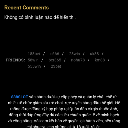
Recent Comments
Không có bình luận nào để hiển thị.
188bet
s666
23win
uk88
FRIENDS:
58win
bet365
nohu78
km88
555win
23bet
888SLOT
vận hành dưới sự cấp phép và quản lý chặt chẽ từ
nhiều tổ chức giám sát trò chơi trực tuyến hàng đầu thế giới. Hệ
thống được đăng ký hợp pháp tại Quần đảo Virgin thuộc Anh,
đồng thời đáp ứng đầy đủ các tiêu chuẩn quốc tế về minh bạch
và công bằng. Với cam kết bảo vệ quyền lợi thành viên, nền tảng
chỉ phục vụ cho những ai từ 18 tuổi trở lên.