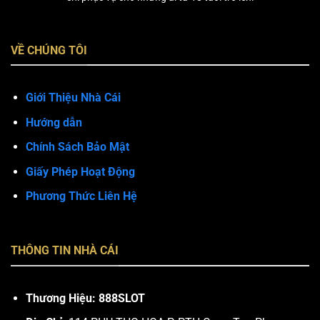
VỀ CHÚNG TÔI
Giới Thiệu Nhà Cái
Hướng dẫn
Chính Sách Bảo Mật
Giấy Phép Hoạt Động
Phương Thức Liên Hệ
THÔNG TIN NHÀ CÁI
Thương Hiệu: 888SLOT