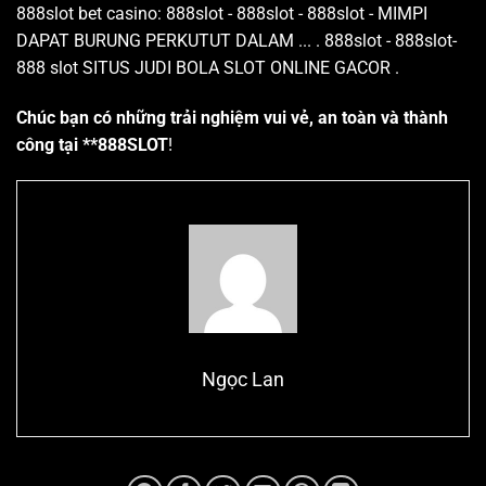
888slot bet casino: 888slot - 888slot - 888slot - MIMPI
DAPAT BURUNG PERKUTUT DALAM ... . 888slot - 888slot-
888 slot SITUS JUDI BOLA SLOT ONLINE GACOR .
Chúc bạn có những trải nghiệm vui vẻ, an toàn và thành
công tại **888SLOT
!
Ngọc Lan