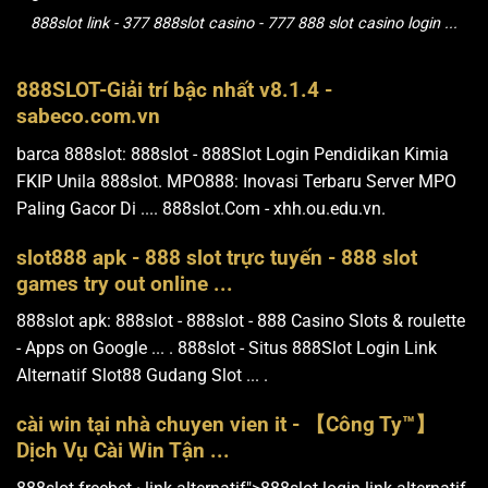
888slot link - 377 888slot casino - 777 888 slot casino login ...
888SLOT-Giải trí bậc nhất v8.1.4 -
sabeco.com.vn
barca 888slot: 888slot - 888Slot Login Pendidikan Kimia
FKIP Unila 888slot. MPO888: Inovasi Terbaru Server MPO
Paling Gacor Di .... 888slot.Com - xhh.ou.edu.vn.
slot888 apk - 888 slot trực tuyến - 888 slot
games try out online ...
888slot apk: 888slot - 888slot - 888 Casino Slots & roulette
- Apps on Google ... . 888slot - Situs 888Slot Login Link
Alternatif Slot88 Gudang Slot ... .
cài win tại nhà chuyen vien it - 【Công Ty™】
Dịch Vụ Cài Win Tận ...